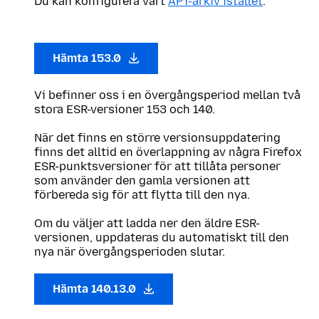
Du kan konfigurera vårt
APT-arkiv istället
.
Hämta 153.0
Vi befinner oss i en övergångsperiod mellan två
stora ESR-versioner 153 och 140.
När det finns en större versionsuppdatering
finns det alltid en överlappning av några Firefox
ESR-punktsversioner för att tillåta personer
som använder den gamla versionen att
förbereda sig för att flytta till den nya.
Om du väljer att ladda ner den äldre ESR-
versionen, uppdateras du automatiskt till den
nya när övergångsperioden slutar.
Hämta 140.13.0