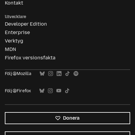
Kontakt
Utvecklare
Developer Edition
Enterprise
Verktyg
MDN
Firefox versionsfakta
Följ @Mozilla
Följ @Firefox
Donera
Alla
språk
Språk