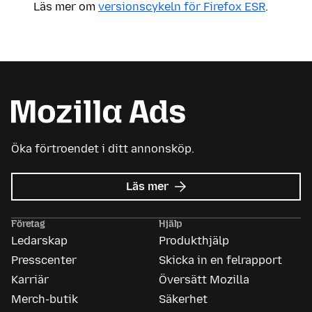
Läs mer om
versionscykeln för Firefox ESR
.
Öka förtroendet i ditt annonsköp.
om
Läs mer
Mozilla
Ads
Företag
Hjälp
Ledarskap
Produkthjälp
Presscenter
Skicka in en felrapport
Karriär
Översätt Mozilla
Merch-butik
Säkerhet