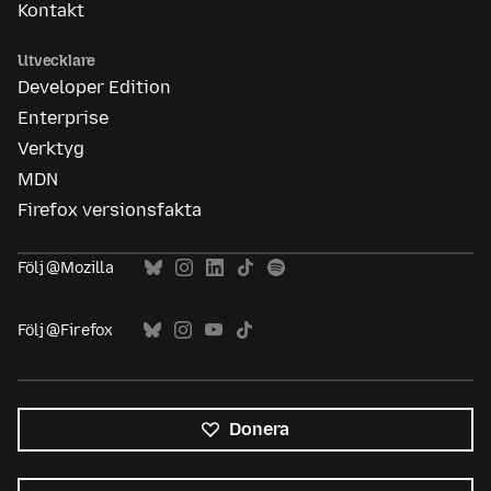
Kontakt
Utvecklare
Developer Edition
Enterprise
Verktyg
MDN
Firefox versionsfakta
Följ @Mozilla
Följ @Firefox
Donera
Alla
språk
Språk