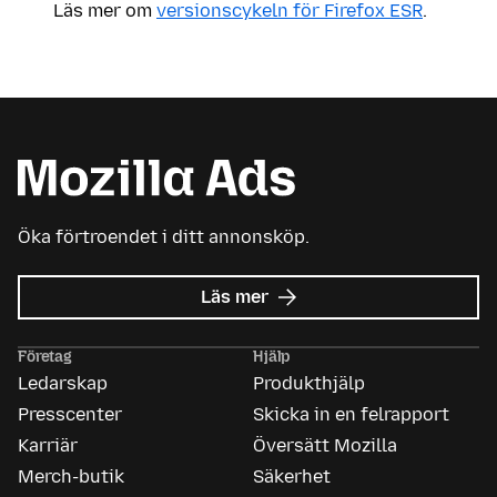
Läs mer om
versionscykeln för Firefox ESR
.
Öka förtroendet i ditt annonsköp.
om
Läs mer
Mozilla
Ads
Företag
Hjälp
Ledarskap
Produkthjälp
Presscenter
Skicka in en felrapport
Karriär
Översätt Mozilla
Merch-butik
Säkerhet