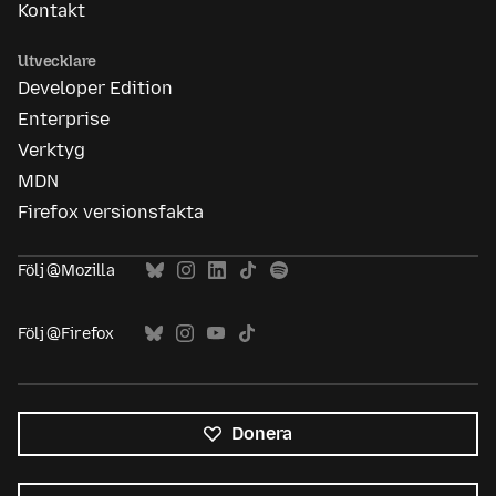
Kontakt
Utvecklare
Developer Edition
Enterprise
Verktyg
MDN
Firefox versionsfakta
Följ @Mozilla
Följ @Firefox
Donera
Alla
språk
Språk