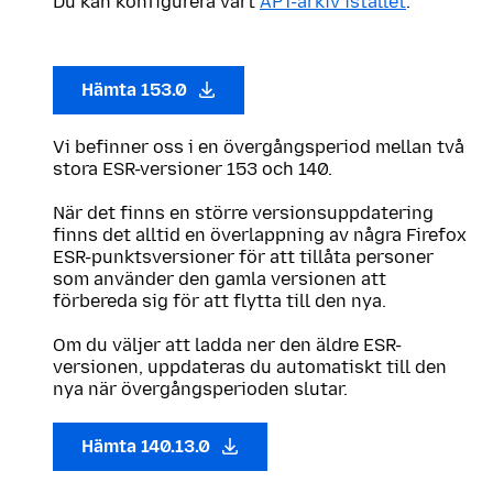
Du kan konfigurera vårt
APT-arkiv istället
.
Hämta 153.0
Vi befinner oss i en övergångsperiod mellan två
stora ESR-versioner 153 och 140.
När det finns en större versionsuppdatering
finns det alltid en överlappning av några Firefox
ESR-punktsversioner för att tillåta personer
som använder den gamla versionen att
förbereda sig för att flytta till den nya.
Om du väljer att ladda ner den äldre ESR-
versionen, uppdateras du automatiskt till den
nya när övergångsperioden slutar.
Hämta 140.13.0