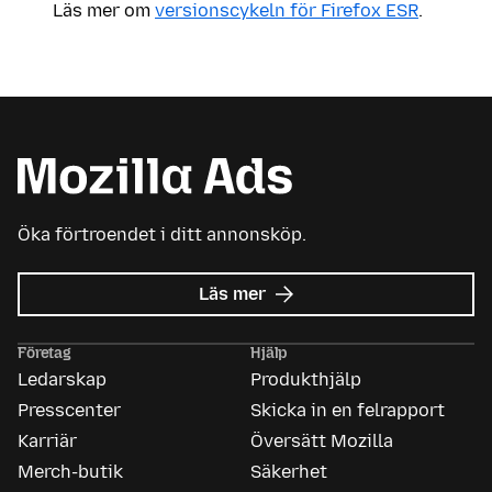
Läs mer om
versionscykeln för Firefox ESR
.
Öka förtroendet i ditt annonsköp.
om
Läs mer
Mozilla
Ads
Företag
Hjälp
Ledarskap
Produkthjälp
Presscenter
Skicka in en felrapport
Karriär
Översätt Mozilla
Merch-butik
Säkerhet