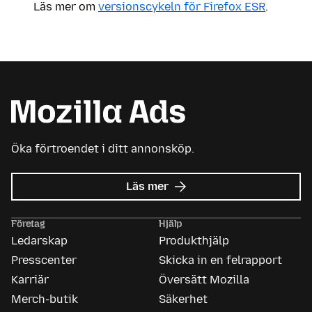
Läs mer om
versionscykeln för Firefox ESR
.
Öka förtroendet i ditt annonsköp.
om
Läs mer
Mozilla
Ads
Företag
Hjälp
Ledarskap
Produkthjälp
Presscenter
Skicka in en felrapport
Karriär
Översätt Mozilla
Merch-butik
Säkerhet