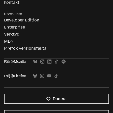
Kontakt
Utvecklare
Developer Edition
Enterprise
Verktyg
MDN
Firefox versionsfakta
Följ @Mozilla
Följ @Firefox
Donera
Alla
språk
Språk