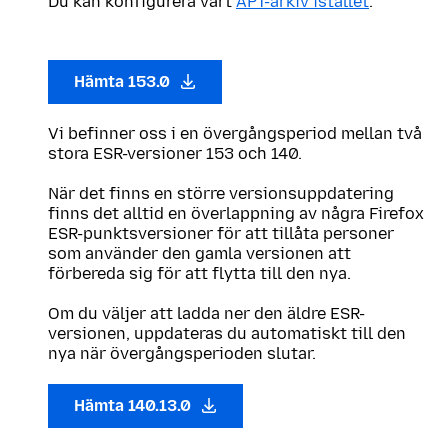
Du kan konfigurera vårt
APT-arkiv istället
.
Hämta 153.0
Vi befinner oss i en övergångsperiod mellan två
stora ESR-versioner 153 och 140.
När det finns en större versionsuppdatering
finns det alltid en överlappning av några Firefox
ESR-punktsversioner för att tillåta personer
som använder den gamla versionen att
förbereda sig för att flytta till den nya.
Om du väljer att ladda ner den äldre ESR-
versionen, uppdateras du automatiskt till den
nya när övergångsperioden slutar.
Hämta 140.13.0