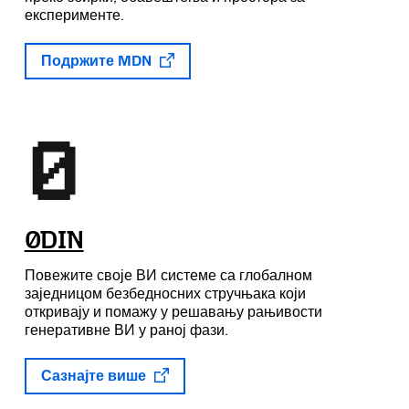
експерименте.
Подржите MDN
0DIN
Повежите своје ВИ системе са глобалном
заједницом безбедносних стручњака који
откривају и помажу у решавању рањивости
генеративне ВИ у раној фази.
Сазнајте више