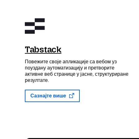
Tabstack
Повежите своје апликације са вебом уз
поуздану аутоматизацију и претворите
активне веб странице у јасне, структуриране
резултате.
Сазнајте више