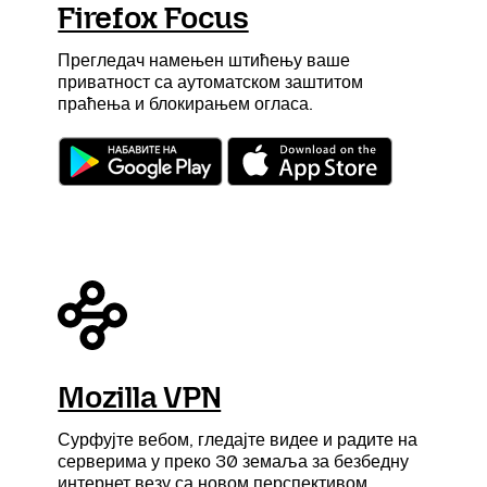
Firefox Focus
Прегледач намењен штићењу ваше
приватност са аутоматском заштитом
праћења и блокирањем огласа.
Mozilla VPN
Сурфујте вебом, гледајте видее и радите на
серверима у преко 30 земаља за безбедну
интернет везу са новом перспективом.