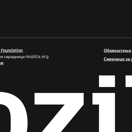
 Foundation
.
Обавештење о
и сарадници mozilla.org
Смернице за 
ом
.