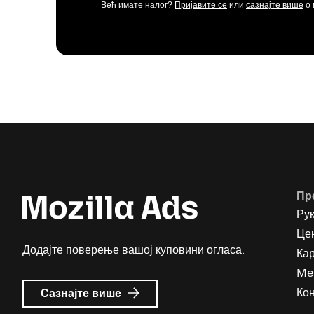
Већ имате налог?
Пријавите се
или
сазнајте више
о 
Пр
Ру
Цен
Додајте поверење вашој куповини огласа.
Ка
Me
о
Кон
Сазнајте више
Mozilla