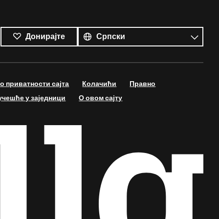
Сви
језици
Језик
Донирајте
 приватности сајта
Колачићи
Правно
учешће у заједници
О овом сајту