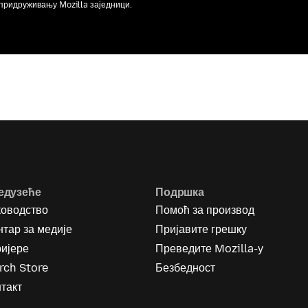
придруживању Mozilla заједници.
едузеће
Подршка
ководство
Помоћ за производ
тар за медије
Пријавите грешку
ријере
Преведите Mozilla-у
rch Store
Безбедност
такт