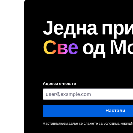
Једна при
Све
од Mo
Адреса е-поште
Настави
Настављањем даље се слажете са
условима кориш