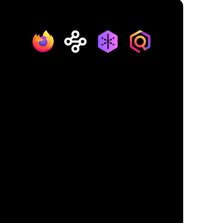
Firefox
Mozilla
Relay
Monitor
VPN