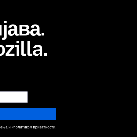
јава.
zilla.
ћења
и <
политиком приватности
.