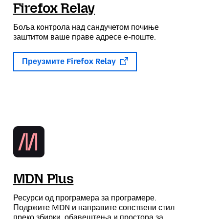
Firefox Relay
Боља контрола над сандучетом почиње
заштитом ваше праве адресе е-поште.
Преузмите Firefox Relay
MDN Plus
Ресурси од програмера за програмере.
Подржите MDN и направите сопствени стил
преко збирки, обавештења и простора за