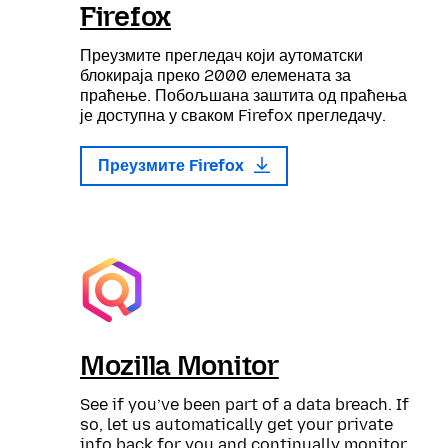
Firefox
Преузмите прегледач који аутоматски
блокираја преко 2000 елемената за
праћење. Побољшана заштита од праћења
је доступна у сваком Firefox прегледачу.
Преузмите Firefox
Mozilla Monitor
See if you’ve been part of a data breach. If
so, let us automatically get your private
info back for you and continually monitor