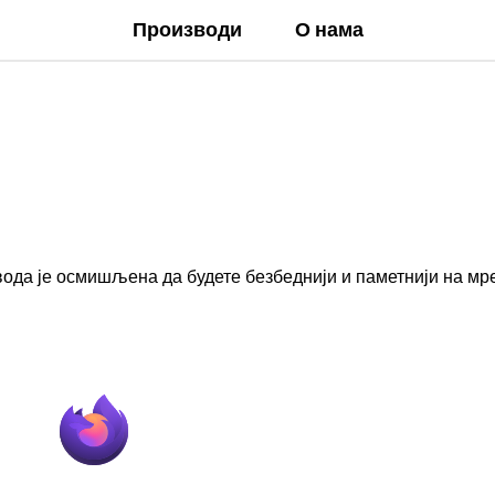
Производи
О нама
звода је осмишљена да будете безбеднији и паметнији на мр