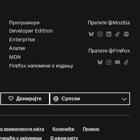
Програмери
Пратите @Mozilla
Developer Edition
Enterprise
Алатке
Пратите @Firefox
MDN
Firefox напомене о издању
Сви
језици
Језик
Донирајте
 приватности сајта
Колачићи
Правно
учешће у заједници
О овом сајту