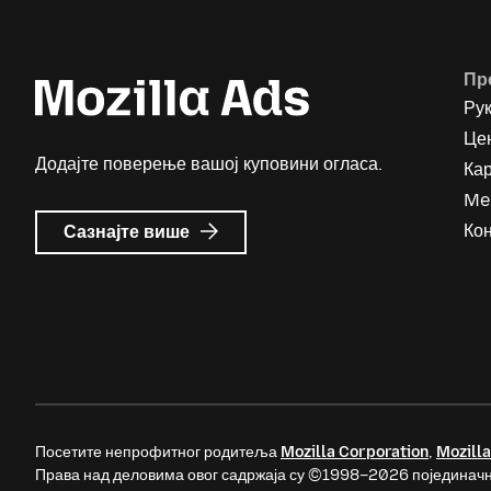
Пр
Ру
Цен
Додајте поверење вашој куповини огласа.
Ка
Me
о
Кон
Сазнајте више
Mozilla
Ads
Посетите непрофитног родитеља
Mozilla Corporation
,
Mozilla
Права над деловима овог садржаја су ©1998–2026 појединачн