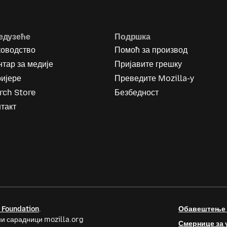
едузеће
Подршка
ководство
Помоћ за производ
тар за медије
Пријавите грешку
ријере
Преведите Mozilla-у
rch Store
Безбедност
такт
 Foundation
.
Обавештење о
и сарадници mozilla.org
Смернице за 