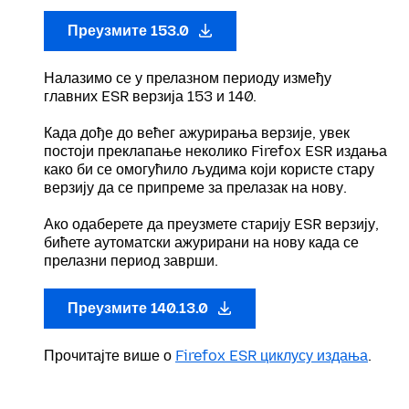
Преузмите 153.0
Налазимо се у прелазном периоду између
главних ESR верзија 153 и 140.
Када дође до већег ажурирања верзије, увек
постоји преклапање неколико Firefox ESR издања
како би се омогућило људима који користе стару
верзију да се припреме за прелазак на нову.
Ако одаберете да преузмете старију ESR верзију,
бићете аутоматски ажурирани на нову када се
прелазни период заврши.
Преузмите 140.13.0
Прочитајте више о
Firefox ESR циклусу издања
.