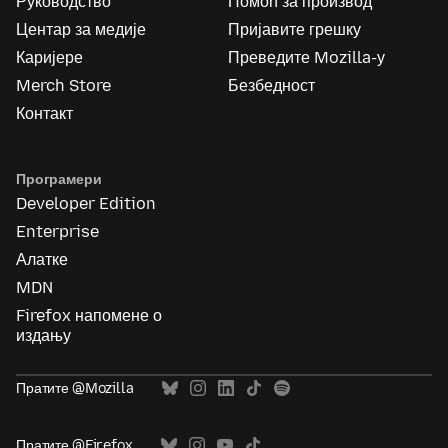
Руководство
Помоћ за производ
Центар за медије
Пријавите грешку
Каријере
Преведите Mozilla-у
Merch Store
Безбедност
Контакт
Програмери
Developer Edition
Enterprise
Алатке
MDN
Firefox напомене о
издању
Пратите @Mozilla
Пратите @Firefox