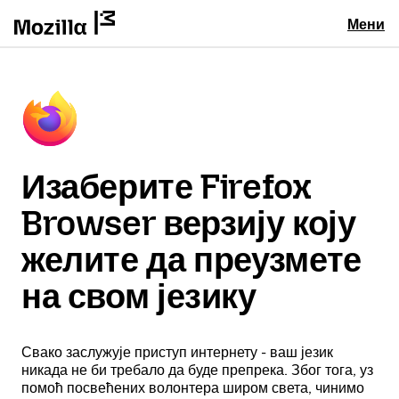
Мени
Изаберите Firefox
Browser верзију коју
желите да преузмете
на свом језику
Свако заслужује приступ интернету - ваш језик
никада не би требало да буде препрека. Због тога, уз
помоћ посвећених волонтера широм света, чинимо