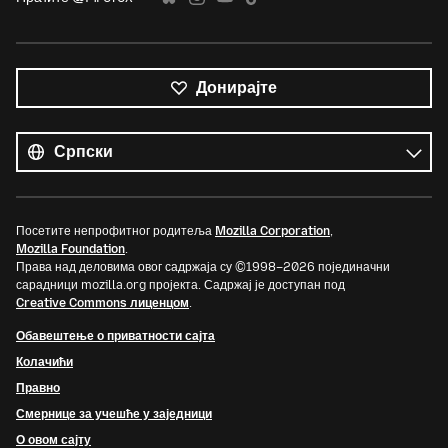
Донирајте
Сви
језици
Језик
Посетите непрофитног родитеља
Mozilla Corporation
,
Mozilla Foundation
.
Права над деловима овог садржаја су ©1998–2026 појединачни
сарадници mozilla.org пројекта. Садржај је доступан под
Creative Commons лиценцом
.
Обавештење о приватности сајта
Колачићи
Правно
Смернице за учешће у заједници
О овом сајту