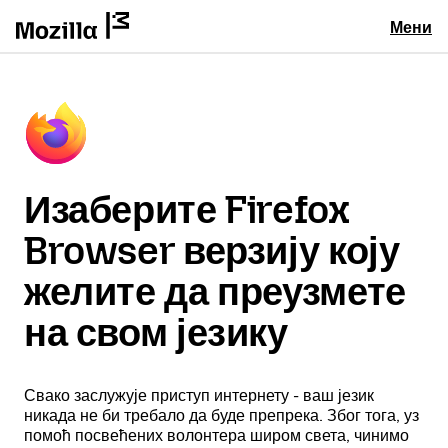
Мени
Изаберите Firefox
Browser верзију коју
желите да преузмете
на свом језику
Свако заслужује приступ интернету - ваш језик
никада не би требало да буде препрека. Због тога, уз
помоћ посвећених волонтера широм света, чинимо