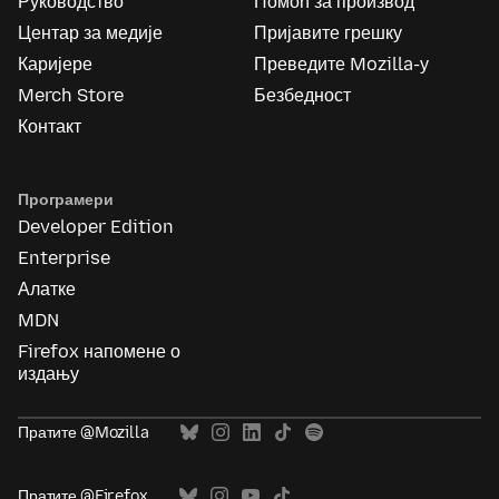
Руководство
Помоћ за производ
Центар за медије
Пријавите грешку
Каријере
Преведите Mozilla-у
Merch Store
Безбедност
Контакт
Програмери
Developer Edition
Enterprise
Алатке
MDN
Firefox напомене о
издању
Пратите @Mozilla
Пратите @Firefox