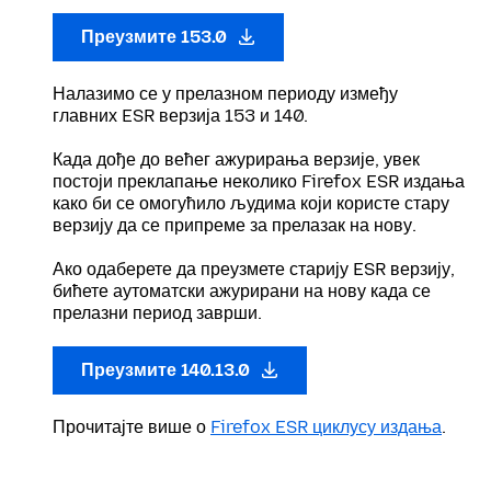
Преузмите 153.0
Налазимо се у прелазном периоду између
главних ESR верзија 153 и 140.
Када дође до већег ажурирања верзије, увек
постоји преклапање неколико Firefox ESR издања
како би се омогућило људима који користе стару
верзију да се припреме за прелазак на нову.
Ако одаберете да преузмете старију ESR верзију,
бићете аутоматски ажурирани на нову када се
прелазни период заврши.
Преузмите 140.13.0
Прочитајте више о
Firefox ESR циклусу издања
.