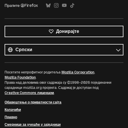
Пратите @Firefox
Донирајте
Сви
језици
Језик
Посетите непрофитног родитеља
Mozilla Corporation
,
Mozilla Foundation
.
Права над деловима овог садржаја су ©1998–2026 појединачни
сарадници mozilla.org пројекта. Садржај је доступан под
Creative Commons лиценцом
.
Обавештење о приватности сајта
Колачићи
Правно
Смернице за учешће у заједници