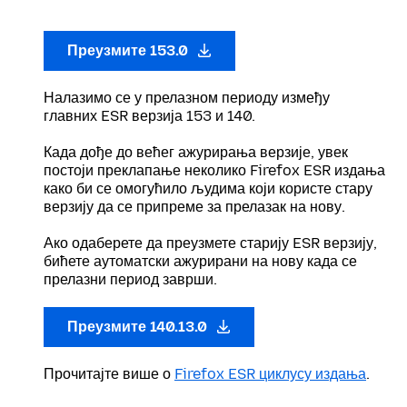
Преузмите 153.0
Налазимо се у прелазном периоду између
главних ESR верзија 153 и 140.
Када дође до већег ажурирања верзије, увек
постоји преклапање неколико Firefox ESR издања
како би се омогућило људима који користе стару
верзију да се припреме за прелазак на нову.
Ако одаберете да преузмете старију ESR верзију,
бићете аутоматски ажурирани на нову када се
прелазни период заврши.
Преузмите 140.13.0
Прочитајте више о
Firefox ESR циклусу издања
.