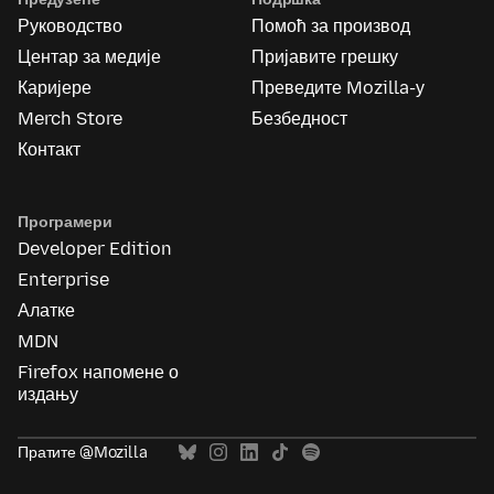
Руководство
Помоћ за производ
Центар за медије
Пријавите грешку
Каријере
Преведите Mozilla-у
Merch Store
Безбедност
Контакт
Програмери
Developer Edition
Enterprise
Алатке
MDN
Firefox напомене о
издању
Пратите @Mozilla