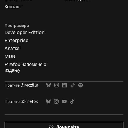
Контакт
Програмери
Developer Edition
Enterprise
Алатке
MDN
Firefox напомене о
издању
Пратите @Mozilla
Пратите @Firefox
Донирајте