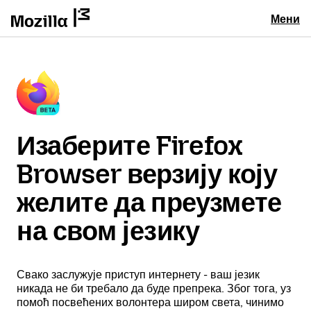
Мени
Изаберите Firefox
Browser верзију коју
желите да преузмете
на свом језику
Свако заслужује приступ интернету - ваш језик
никада не би требало да буде препрека. Због тога, уз
помоћ посвећених волонтера широм света, чинимо