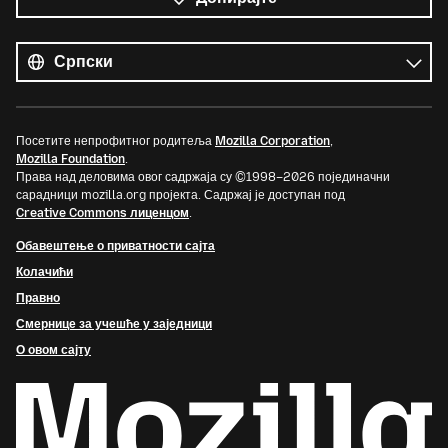
Сви
језици
Језик
Посетите непрофитног родитеља
Mozilla Corporation
,
Mozilla Foundation
.
Права над деловима овог садржаја су ©1998–2026 појединачни
сарадници mozilla.org пројекта. Садржај је доступан под
Creative Commons лиценцом
.
Обавештење о приватности сајта
Колачићи
Правно
Смернице за учешће у заједници
О овом сајту