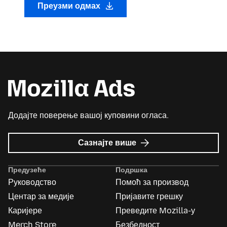
Преузми одмах
Додајте поверење вашој куповини огласа.
о
Сазнајте више
Mozilla
Ads
Предузеће
Подршка
Руководство
Помоћ за производ
Центар за медије
Пријавите грешку
Каријере
Преведите Mozilla-у
Merch Store
Безбедност