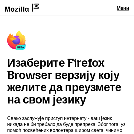
Мени
Изаберите Firefox
Browser верзију коју
желите да преузмете
на свом језику
Свако заслужује приступ интернету - ваш језик
никада не би требало да буде препрека. Због тога, уз
помоћ посвећених волонтера широм света, чинимо