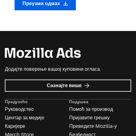
Преузми одмах
Додајте поверење вашој куповини огласа.
о
Сазнајте више
Mozilla
Ads
Предузеће
Подршка
Руководство
Помоћ за производ
Центар за медије
Пријавите грешку
Каријере
Преведите Mozilla-у
Merch Store
Безбедност