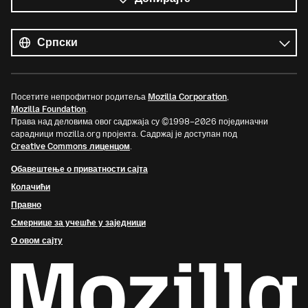
Сви
језици
Језик
Посетите непрофитног родитеља
Mozilla Corporation
,
Mozilla Foundation
.
Права над деловима овог садржаја су ©1998–2026 појединачни
сарадници mozilla.org пројекта. Садржај је доступан под
Creative Commons лиценцом
.
Обавештење о приватности сајта
Колачићи
Правно
Смернице за учешће у заједници
О овом сајту