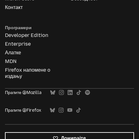
Контакт
Програмери
Developer Edition
Enterprise
Алатке
MDN
Firefox напомене о
издању
Пратите @Mozilla
Пратите @Firefox
Донирајте