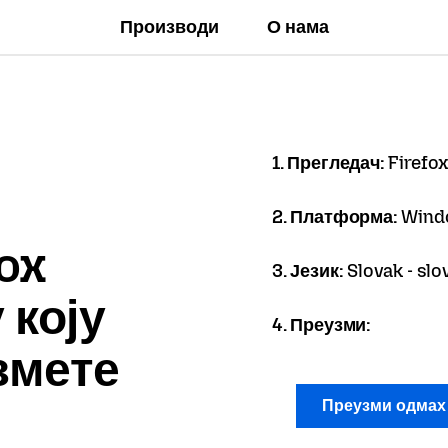
Производи
О нама
1. Прегледач:
Firefox
2. Платформа:
Wind
ox
3. Језик:
Slovak - sl
 коју
4. Преузми:
змете
Преузми одма