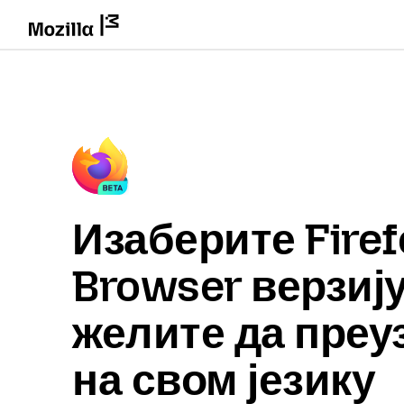
Изаберите Firef
Browser верзију
желите да преу
на свом језику