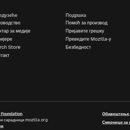
едузеће
Подршка
ководство
Помоћ за производ
тар за медије
Пријавите грешку
ријере
Преведите Mozilla-у
rch Store
Безбедност
такт
 Foundation
.
Обавештење о
и сарадници mozilla.org
Смернице за 
ом
.