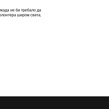
икада не би требало да
волонтера широм света,