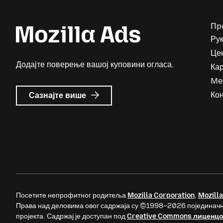
Пр
Ру
Цен
Додајте поверење вашој куповини огласа.
Ка
Me
о
Кон
Сазнајте више
Mozilla
Ads
Посетите непрофитног родитеља
Mozilla Corporation
,
Mozilla
Права над деловима овог садржаја су ©1998–2026 појединачн
пројекта. Садржај је доступан под
Creative Commons лиценц