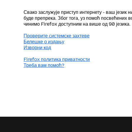
Свако заслужује приступ интернету - ваш језик н
буде препрека. Због тога, уз помоћ посвећених 
чинимо Firefox доступним на више од 90 језика.
Проверите системске захтеве
Белешке о издању
Изворни код
Firefox политика приватности
Треба вам помоћ?