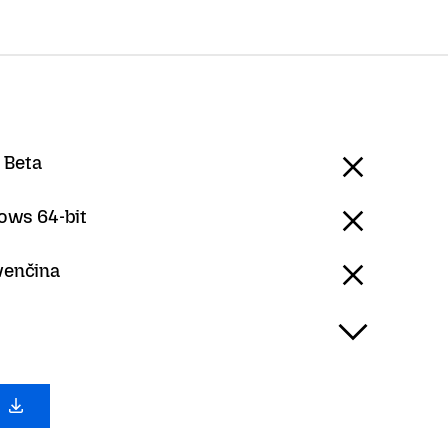
 Beta
ows 64-bit
ovenčina
х