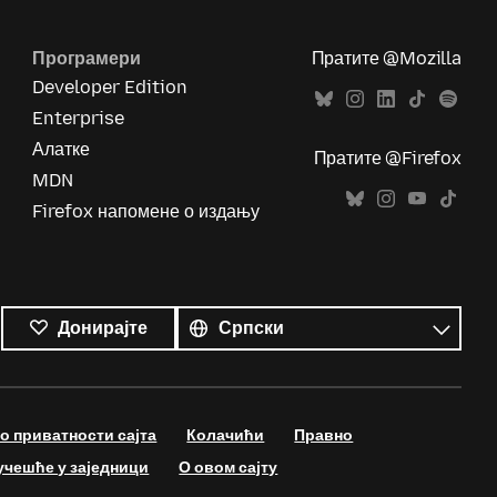
Програмери
Пратите @Mozilla
Developer Edition
Enterprise
Алатке
Пратите @Firefox
MDN
Firefox напомене о издању
Сви
језици
Језик
Донирајте
 приватности сајта
Колачићи
Правно
учешће у заједници
О овом сајту