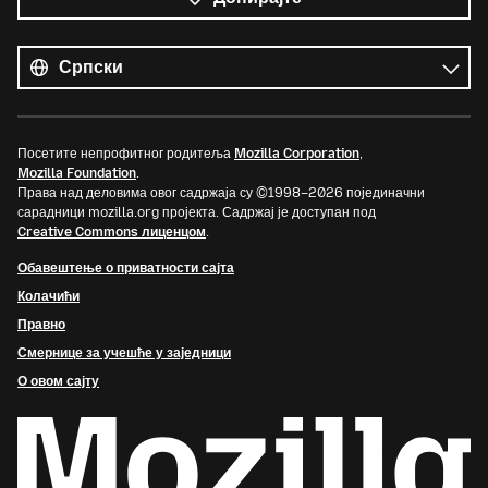
Сви
језици
Језик
Посетите непрофитног родитеља
Mozilla Corporation
,
Mozilla Foundation
.
Права над деловима овог садржаја су ©1998–2026 појединачни
сарадници mozilla.org пројекта. Садржај је доступан под
Creative Commons лиценцом
.
Обавештење о приватности сајта
Колачићи
Правно
Смернице за учешће у заједници
О овом сајту