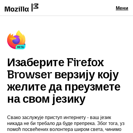
Мени
Изаберите Firefox
Browser верзију коју
желите да преузмете
на свом језику
Свако заслужује приступ интернету - ваш језик
никада не би требало да буде препрека. Због тога, уз
помоћ посвећених волонтера широм света, чинимо