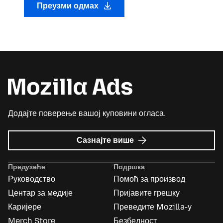
Преузми одмах
Додајте поверење вашој куповини огласа.
о
Сазнајте више
Mozilla
Ads
Предузеће
Подршка
Руководство
Помоћ за производ
Центар за медије
Пријавите грешку
Каријере
Преведите Mozilla-у
Merch Store
Безбедност