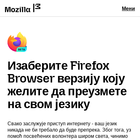
Мени
Изаберите Firefox
Browser верзију коју
желите да преузмете
на свом језику
Свако заслужује приступ интернету - ваш језик
никада не би требало да буде препрека. Због тога, уз
помоћ посвећених волонтера широм света, чинимо