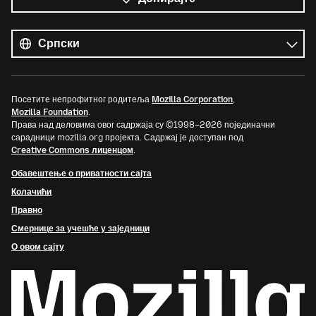
Сви
језици
Језик
Посетите непрофитног родитеља
Mozilla Corporation
,
Mozilla Foundation
.
Права над деловима овог садржаја су ©1998–2026 појединачни
сарадници mozilla.org пројекта. Садржај је доступан под
Creative Commons лиценцом
.
Обавештење о приватности сајта
Колачићи
Правно
Смернице за учешће у заједници
О овом сајту