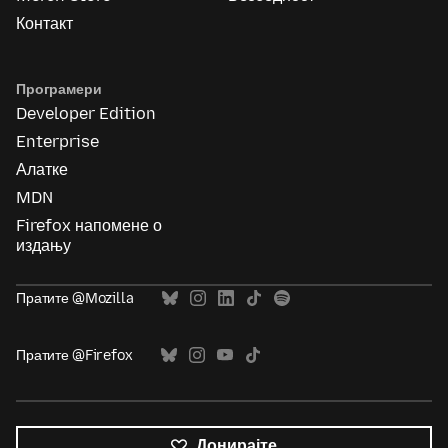
Контакт
Програмери
Developer Edition
Enterprise
Алатке
MDN
Firefox напомене о
издању
Пратите @Mozilla
Пратите @Firefox
Донирајте