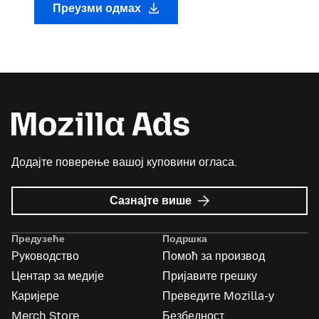
Преузми одмах
Додајте поверење вашој куповини огласа.
о
Сазнајте више
Mozilla
Ads
Предузеће
Подршка
Руководство
Помоћ за производ
Центар за медије
Пријавите грешку
Каријере
Преведите Mozilla-у
Merch Store
Безбедност