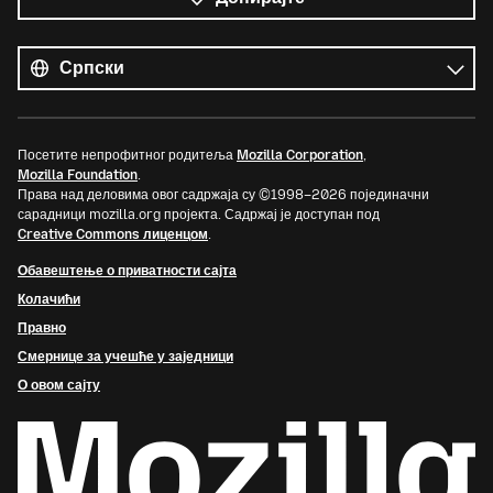
Сви
језици
Језик
Посетите непрофитног родитеља
Mozilla Corporation
,
Mozilla Foundation
.
Права над деловима овог садржаја су ©1998–2026 појединачни
сарадници mozilla.org пројекта. Садржај је доступан под
Creative Commons лиценцом
.
Обавештење о приватности сајта
Колачићи
Правно
Смернице за учешће у заједници
О овом сајту