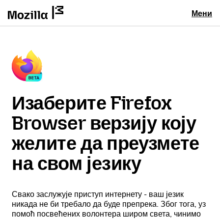
Мени
Изаберите Firefox
Browser верзију коју
желите да преузмете
на свом језику
Свако заслужује приступ интернету - ваш језик
никада не би требало да буде препрека. Због тога, уз
помоћ посвећених волонтера широм света, чинимо