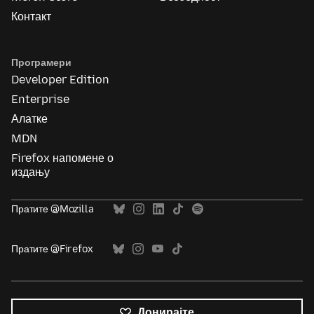
Контакт
Програмери
Developer Edition
Enterprise
Алатке
MDN
Firefox напомене о
издању
Пратите @Mozilla
Пратите @Firefox
Донирајте