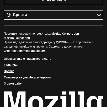
Сви
језици
Језик
Посетите непрофитног родитеља
Mozilla Corporation
,
Mozilla Foundation
.
Права над деловима овог садржаја су ©1998–2026 појединачни
сарадници mozilla.org пројекта. Садржај је доступан под
Creative Commons лиценцом
.
Обавештење о приватности сајта
Колачићи
Правно
Смернице за учешће у заједници
О овом сајту