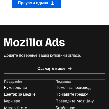
Преузми одмах
Додајте поверење вашој куповини огласа.
о
Сазнајте више
Mozilla
Ads
Предузеће
Подршка
Руководство
Помоћ за производ
Центар за медије
Пријавите грешку
Каријере
Преведите Mozilla-у
Merch Store
Безбедност