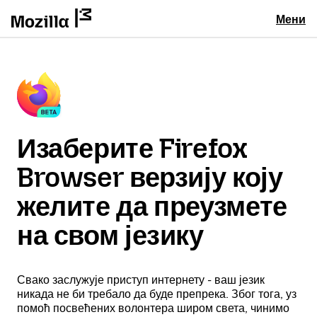
Мени
Изаберите Firefox
Browser верзију коју
желите да преузмете
на свом језику
Свако заслужује приступ интернету - ваш језик
никада не би требало да буде препрека. Због тога, уз
помоћ посвећених волонтера широм света, чинимо