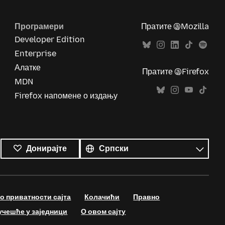
Програмери
Пратите @Mozilla
Developer Edition
Enterprise
Алатке
Пратите @Firefox
MDN
Firefox напомене о издању
Сви
језици
Језик
Донирајте
 приватности сајта
Колачићи
Правно
учешће у заједници
О овом сајту