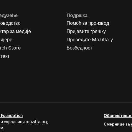
едузеће
Подршка
ководство
Помоћ за производ
тар за медије
Пријавите грешку
ријере
Преведите Mozilla-у
rch Store
Безбедност
такт
 Foundation
.
Обавештење о
и сарадници mozilla.org
Смернице за 
ом
.