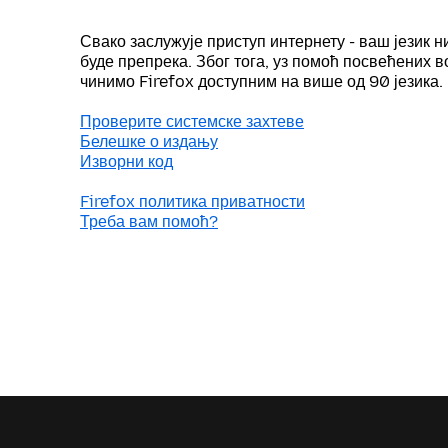
Свако заслужује приступ интернету - ваш језик н
буде препрека. Због тога, уз помоћ посвећених 
чинимо Firefox доступним на више од 90 језика.
Проверите системске захтеве
Белешке о издању
Изворни код
Firefox политика приватности
Треба вам помоћ?