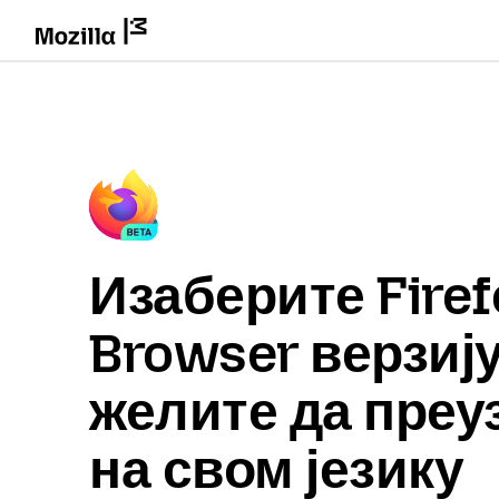
Изаберите Firef
Browser верзију
желите да преу
на свом језику