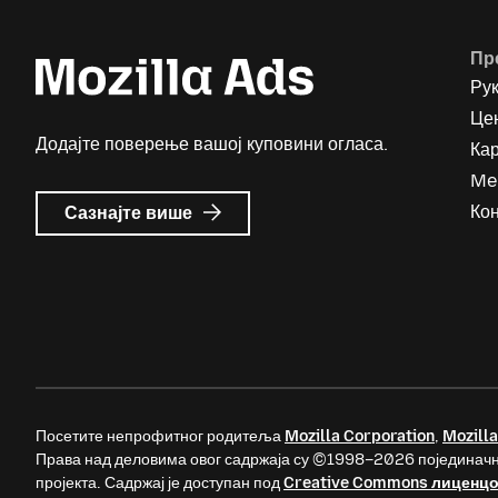
Пр
Ру
Цен
Додајте поверење вашој куповини огласа.
Ка
Me
о
Кон
Сазнајте више
Mozilla
Ads
Посетите непрофитног родитеља
Mozilla Corporation
,
Mozilla
Права над деловима овог садржаја су ©1998–2026 појединачн
пројекта. Садржај је доступан под
Creative Commons лиценц