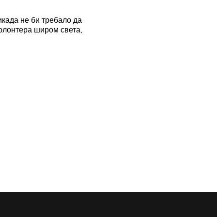
икада не би требало да
волонтера широм света,