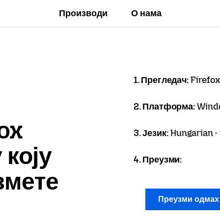
Производи
О нама
1. Прегледач:
Firefox
2. Платформа:
Wind
ox
3. Језик:
Hungarian -
 коју
4. Преузми:
змете
Преузми одма