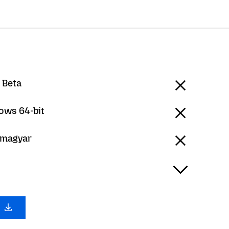
 Beta
ows 64-bit
 magyar
х