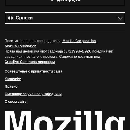
Сви
језици
Језик
Посетите непрофитног родитеља
Mozilla Corporation
,
Mozilla Foundation
.
Права над деловима овог садржаја су ©1998–2026 појединачни
сарадници mozilla.org пројекта. Садржај је доступан под
Creative Commons лиценцом
.
Обавештење о приватности сајта
Колачићи
Правно
Смернице за учешће у заједници
О овом сајту