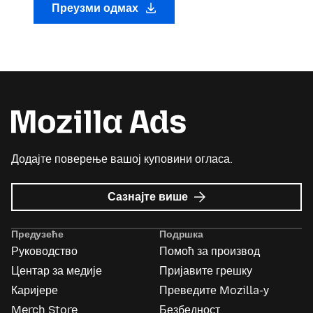
Преузми одмах
Додајте поверење вашој куповини огласа.
о
Сазнајте више
Mozilla
Ads
Предузеће
Подршка
Руководство
Помоћ за производ
Центар за медије
Пријавите грешку
Каријере
Преведите Mozilla-у
Merch Store
Безбедност