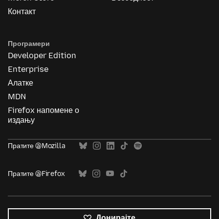
Контакт
Програмери
Developer Edition
Enterprise
Алатке
MDN
Firefox напомене о
издању
Пратите @Mozilla
Пратите @Firefox
Донирајте