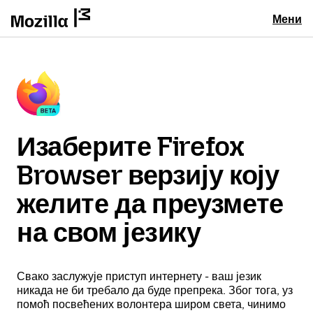
Мени
Изаберите Firefox
Browser верзију коју
желите да преузмете
на свом језику
Свако заслужује приступ интернету - ваш језик
никада не би требало да буде препрека. Због тога, уз
помоћ посвећених волонтера широм света, чинимо