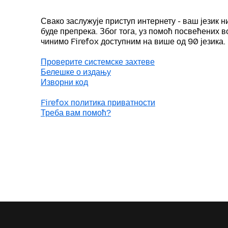
Свако заслужује приступ интернету - ваш језик н
буде препрека. Због тога, уз помоћ посвећених 
чинимо Firefox доступним на више од 90 језика.
Проверите системске захтеве
Белешке о издању
Изворни код
Firefox политика приватности
Треба вам помоћ?