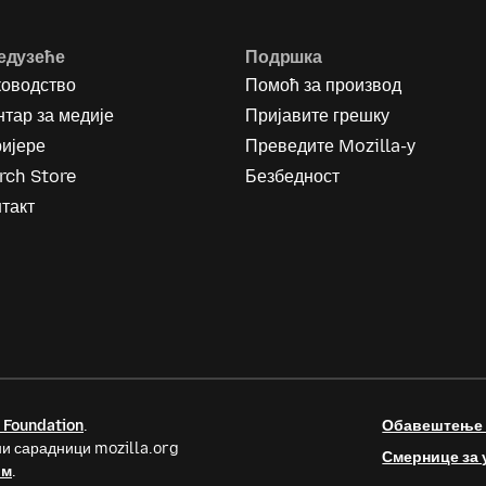
едузеће
Подршка
ководство
Помоћ за производ
тар за медије
Пријавите грешку
ријере
Преведите Mozilla-у
rch Store
Безбедност
такт
 Foundation
.
Обавештење о
и сарадници mozilla.org
Смернице за 
ом
.