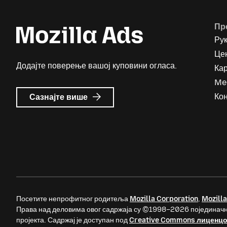
Пр
Ру
Цен
Додајте поверење вашој куповини огласа.
Ка
Me
о
Кон
Сазнајте више
Mozilla
Ads
Посетите непрофитног родитеља
Mozilla Corporation
,
Mozilla
Права над деловима овог садржаја су ©1998–2026 појединачн
пројекта. Садржај је доступан под
Creative Commons лиценц