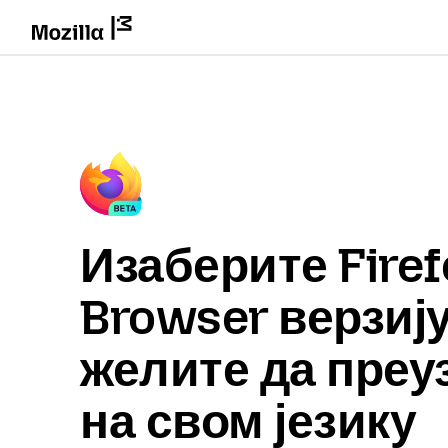
Изаберите Firef
Browser верзију
желите да преу
на свом језику