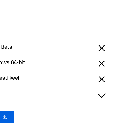
 Beta
ows 64-bit
esti keel
х