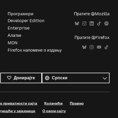
Програмери
Пратите @Mozilla
Developer Edition
Enterprise
Алатке
Пратите @Firefox
MDN
Firefox напомене о издању
Сви
језици
Језик
Донирајте
 приватности сајта
Колачићи
Правно
учешће у заједници
О овом сајту