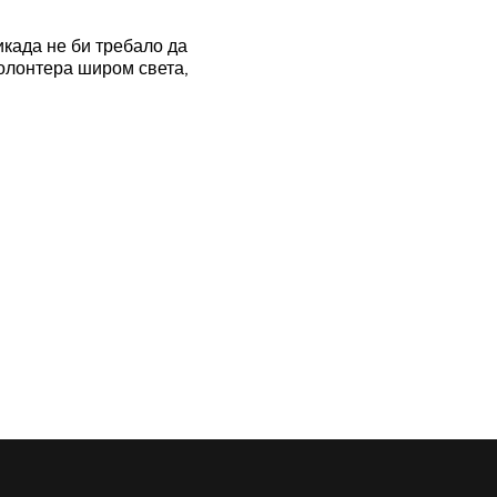
икада не би требало да
волонтера широм света,