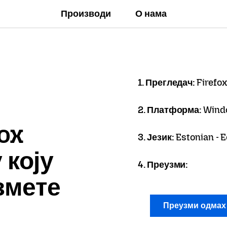
Производи
О нама
1. Прегледач:
Firefox
2. Платформа:
Wind
ox
3. Језик:
Estonian - E
 коју
4. Преузми:
змете
Преузми одма