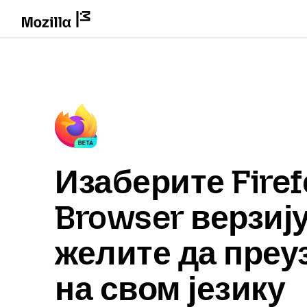
Изаберите Firef
Browser верзију
желите да преу
на свом језику