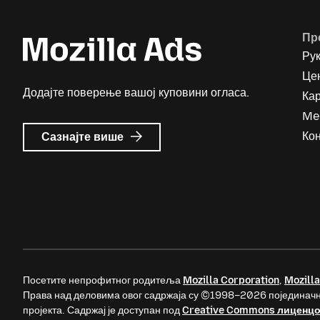
Пр
Ру
Цен
Додајте поверење вашој куповини огласа.
Ка
Me
о
Кон
Сазнајте више
Mozilla
Ads
Посетите непрофитног родитеља
Mozilla Corporation
,
Mozilla
Права над деловима овог садржаја су ©1998–2026 појединачн
пројекта. Садржај је доступан под
Creative Commons лиценц