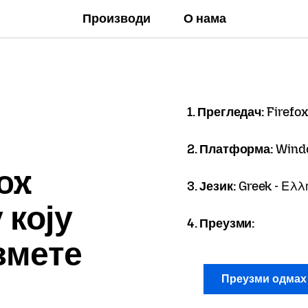
Производи
О нама
1. Прегледач:
Firefox
2. Платформа:
Wind
ox
3. Језик:
Greek - Ελλ
 коју
4. Преузми:
змете
Преузми одма