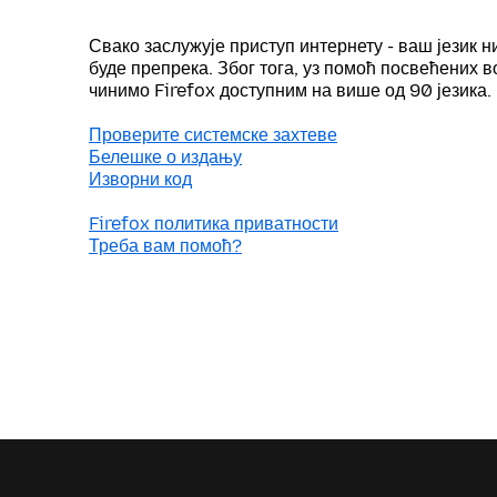
Свако заслужује приступ интернету - ваш језик н
буде препрека. Због тога, уз помоћ посвећених 
чинимо Firefox доступним на више од 90 језика.
Проверите системске захтеве
Белешке о издању
Изворни код
Firefox политика приватности
Треба вам помоћ?