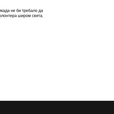
икада не би требало да
волонтера широм света,