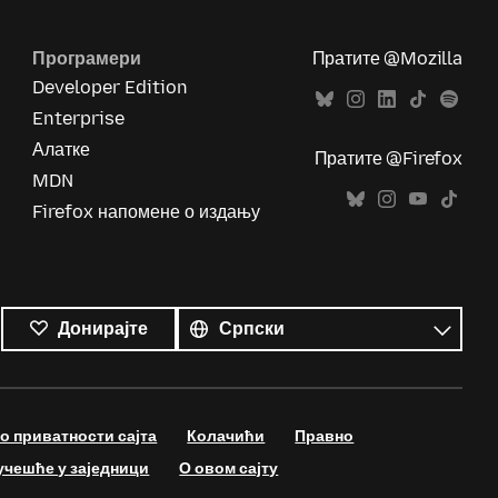
Програмери
Пратите @Mozilla
Developer Edition
Enterprise
Алатке
Пратите @Firefox
MDN
Firefox напомене о издању
Сви
језици
Језик
Донирајте
 приватности сајта
Колачићи
Правно
учешће у заједници
О овом сајту