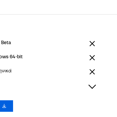
 Beta
ows 64-bit
ηνικά
х