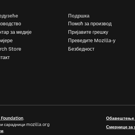
едузеће
Подршка
ководство
Помоћ за производ
тар за медије
Пријавите грешку
ријере
Преведите Mozilla-у
rch Store
Безбедност
такт
 Foundation
.
Обавештење о
и сарадници mozilla.org
Смернице за 
ом
.