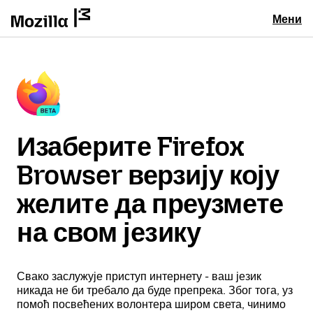
Мени
Изаберите Firefox
Browser верзију коју
желите да преузмете
на свом језику
Свако заслужује приступ интернету - ваш језик
никада не би требало да буде препрека. Због тога, уз
помоћ посвећених волонтера широм света, чинимо