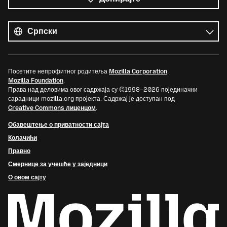
Сви
језици
Језик
Посетите непрофитног родитеља
Mozilla Corporation
,
Mozilla Foundation
.
Права над деловима овог садржаја су ©1998–2026 појединачни
сарадници mozilla.org пројекта. Садржај је доступан под
Creative Commons лиценцом
.
Обавештење о приватности сајта
Колачићи
Правно
Смернице за учешће у заједници
О овом сајту