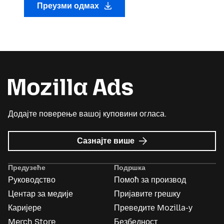
Преузми одмах
Додајте поверење вашој куповини огласа.
о
Сазнајте више
Mozilla
Ads
Предузеће
Подршка
Руководство
Помоћ за производ
Центар за медије
Пријавите грешку
Каријере
Преведите Mozilla-у
Merch Store
Безбедност