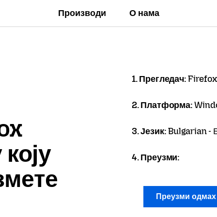
Производи
О нама
1. Прегледач:
Firefox
2. Платформа:
Wind
ox
3. Језик:
Bulgarian -
 коју
4. Преузми:
змете
Преузми одма