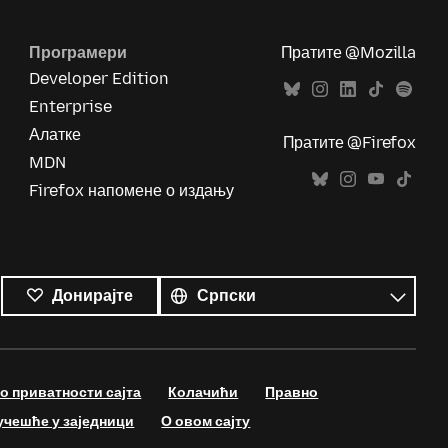
Програмери
Пратите @Mozilla
Developer Edition
Enterprise
Алатке
Пратите @Firefox
MDN
Firefox напомене о издању
Сви
језици
Језик
Донирајте
 приватности сајта
Колачићи
Правно
учешће у заједници
О овом сајту