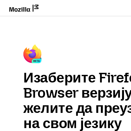
Изаберите Firef
Browser верзију
желите да преу
на свом језику