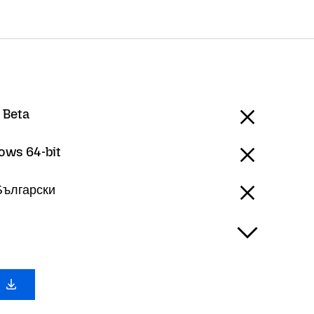
 Beta
ows 64-bit
 Български
х