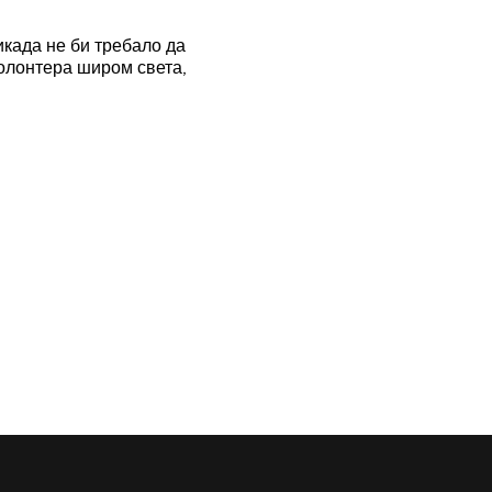
икада не би требало да
волонтера широм света,