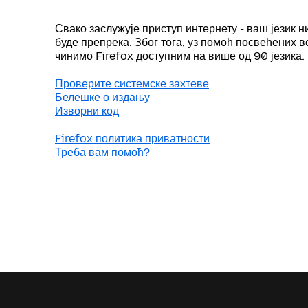
Свако заслужује приступ интернету - ваш језик н
буде препрека. Због тога, уз помоћ посвећених 
чинимо Firefox доступним на више од 90 језика.
Проверите системске захтеве
Белешке о издању
Изворни код
Firefox политика приватности
Треба вам помоћ?