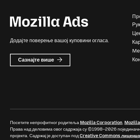
Пр
Ру
Цен
Додајте поверење вашој куповини огласа.
Ка
Me
о
Кон
Сазнајте више
Mozilla
Ads
Посетите непрофитног родитеља
Mozilla Corporation
,
Mozilla
Права над деловима овог садржаја су ©1998–2026 појединачн
пројекта. Садржај је доступан под
Creative Commons лиценц