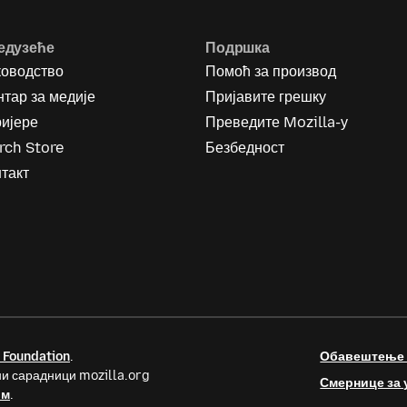
едузеће
Подршка
ководство
Помоћ за производ
тар за медије
Пријавите грешку
ријере
Преведите Mozilla-у
rch Store
Безбедност
такт
 Foundation
.
Обавештење о
и сарадници mozilla.org
Смернице за 
ом
.