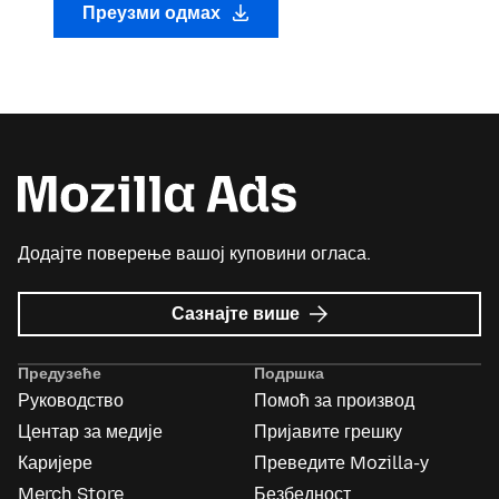
Преузми одмах
Додајте поверење вашој куповини огласа.
о
Сазнајте више
Mozilla
Ads
Предузеће
Подршка
Руководство
Помоћ за производ
Центар за медије
Пријавите грешку
Каријере
Преведите Mozilla-у
Merch Store
Безбедност