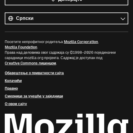
Сви
језици
Језик
Посетите непрофитног родитеља
Mozilla Corporation
,
Mozilla Foundation
.
Права над деловима овог садржаја су ©1998–2026 појединачни
сарадници mozilla.org пројекта. Садржај је доступан под
Creative Commons лиценцом
.
Обавештење о приватности сајта
Колачићи
Правно
Смернице за учешће у заједници
О овом сајту