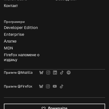
Контакт
Програмери
Developer Edition
Enterprise
Алатке
MDN
Firefox напомене о
издању
Пратите @Mozilla
Пратите @Firefox
Донирајте