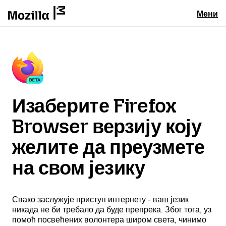
Мени
Изаберите Firefox
Browser верзију коју
желите да преузмете
на свом језику
Свако заслужује приступ интернету - ваш језик
никада не би требало да буде препрека. Због тога, уз
помоћ посвећених волонтера широм света, чинимо