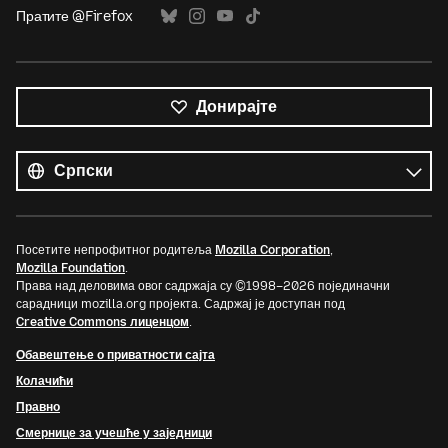
Пратите @Firefox
Донирајте
Сви
језици
Језик
Посетите непрофитног родитеља
Mozilla Corporation
,
Mozilla Foundation
.
Права над деловима овог садржаја су ©1998–2026 појединачни
сарадници mozilla.org пројекта. Садржај је доступан под
Creative Commons лиценцом
.
Обавештење о приватности сајта
Колачићи
Правно
Смернице за учешће у заједници