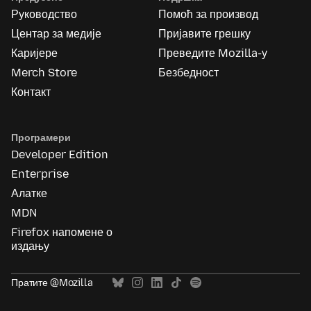
Руководство
Помоћ за производ
Центар за медије
Пријавите грешку
Каријере
Преведите Mozilla-у
Merch Store
Безбедност
Контакт
Програмери
Developer Edition
Enterprise
Алатке
MDN
Firefox напомене о
издању
Пратите @Mozilla