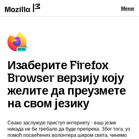
Мени
Изаберите Firefox
Browser верзију коју
желите да преузмете
на свом језику
Свако заслужује приступ интернету - ваш језик
никада не би требало да буде препрека. Због тога, уз
помоћ посвећених волонтера широм света, чинимо