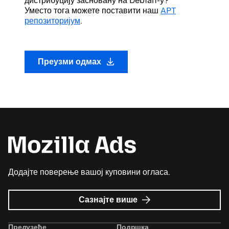
дистрибуцију засновану на Debian-у?
Уместо тога можете поставити наш
APT
репозиторијум
.
Преузми одмах
Додајте поверење вашој куповини огласа.
о
Сазнајте више
Mozilla
Ads
Предузеће
Подршка