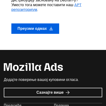
дистрибуцију засновану на Debian-у?
Уместо тога можете поставити наш
APT
репозиторијум
.
Преузми одмах
Додајте поверење вашој куповини огласа.
о
Сазнајте више
Mozilla
Ads
Предузеће
Подршка