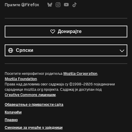
Пратите @Firefox
Донирајте
Сви
језици
Језик
Посетите непрофитног родитеља
Mozilla Corporation
,
Mozilla Foundation
.
Права над деловима овог садржаја су ©1998–2026 појединачни
сарадници mozilla.org пројекта. Садржај је доступан под
Creative Commons лиценцом
.
Обавештење о приватности сајта
Колачићи
Правно
Смернице за учешће у заједници