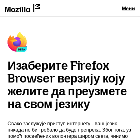
Мени
Изаберите Firefox
Browser верзију коју
желите да преузмете
на свом језику
Свако заслужује приступ интернету - ваш језик
никада не би требало да буде препрека. Због тога, уз
помоћ посвећених волонтера широм света, чинимо