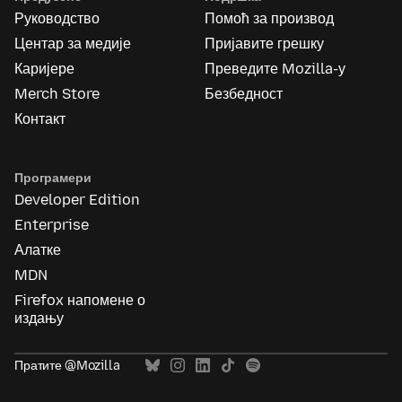
Руководство
Помоћ за производ
Центар за медије
Пријавите грешку
Каријере
Преведите Mozilla-у
Merch Store
Безбедност
Контакт
Програмери
Developer Edition
Enterprise
Алатке
MDN
Firefox напомене о
издању
Пратите @Mozilla