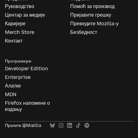
Руководство
Помоћ за производ
Центар за медије
Пријавите грешку
Каријере
Преведите Mozilla-у
Merch Store
Безбедност
Контакт
Програмери
Developer Edition
Enterprise
Алатке
MDN
Firefox напомене о
издању
Пратите @Mozilla