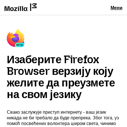
Мени
Изаберите Firefox
Browser верзију коју
желите да преузмете
на свом језику
Свако заслужује приступ интернету - ваш језик
никада не би требало да буде препрека. Због тога, уз
помоћ посвећених волонтера широм света, чинимо