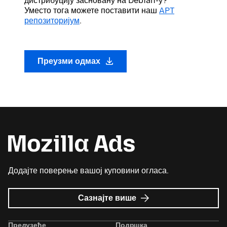
дистрибуцију засновану на Debian-у?
Уместо тога можете поставити наш
APT
репозиторијум
.
Преузми одмах
Додајте поверење вашој куповини огласа.
о
Сазнајте више
Mozilla
Ads
Предузеће
Подршка