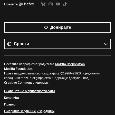
Пратите @Firefox
Донирајте
Сви
језици
Језик
Посетите непрофитног родитеља
Mozilla Corporation
,
Mozilla Foundation
.
Права над деловима овог садржаја су ©1998–2026 појединачни
сарадници mozilla.org пројекта. Садржај је доступан под
Creative Commons лиценцом
.
Обавештење о приватности сајта
Колачићи
Правно
Смернице за учешће у заједници