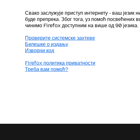
Свако заслужује приступ интернету - ваш језик н
буде препрека. Због тога, уз помоћ посвећених 
чинимо Firefox доступним на више од 90 језика.
Проверите системске захтеве
Белешке о издању
Изворни код
Firefox политика приватности
Треба вам помоћ?