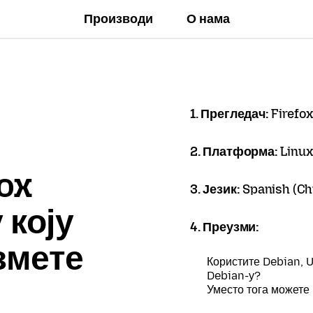
Производи
О нама
1. Прегледач:
Firefox
2. Платформа:
Linux
ox
3. Језик:
Spanish (Chi
 коју
4. Преузми:
змете
Користите Debian, U
Debian-у?
Уместо тога можете