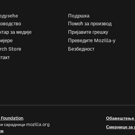
едузеће
Подршка
ководство
Помоћ за производ
тар за медије
Пријавите грешку
ријере
Преведите Mozilla-у
rch Store
Безбедност
такт
 Foundation
.
Обавештење о
и сарадници mozilla.org
Смернице за 
ом
.