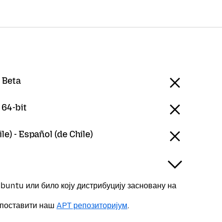
 Beta
 64-bit
le) - Español (de Chile)
buntu или било коју дистрибуцију засновану на
 поставити наш
APT репозиторијум
.