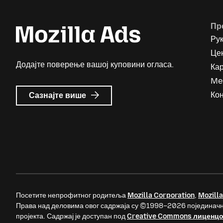
Пр
Ру
Цен
Додајте поверење вашој куповини огласа.
Ка
Me
о
Кон
Сазнајте више
Mozilla
Ads
Посетите непрофитног родитеља
Mozilla Corporation
,
Mozilla
Права над деловима овог садржаја су ©1998–2026 појединачн
пројекта. Садржај је доступан под
Creative Commons лиценц