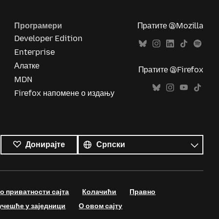
Програмери
Пратите @Mozilla
Developer Edition
Enterprise
Алатке
Пратите @Firefox
MDN
Firefox напомене о издању
Сви
језици
Језик
Донирајте
 приватности сајта
Колачићи
Правно
учешће у заједници
О овом сајту