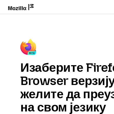
Изаберите Firef
Browser верзију
желите да преу
на свом језику