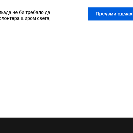
икада не би требало да
Преузми одма
волонтера широм света,