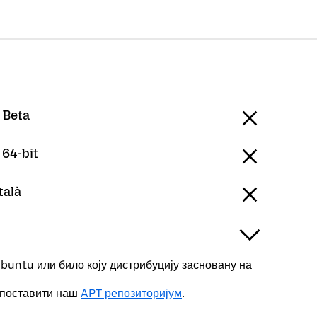
 Beta
 64-bit
talà
buntu или било коју дистрибуцију засновану на
 поставити наш
APT репозиторијум
.