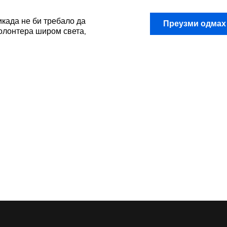
икада не би требало да
Преузми одма
волонтера широм света,