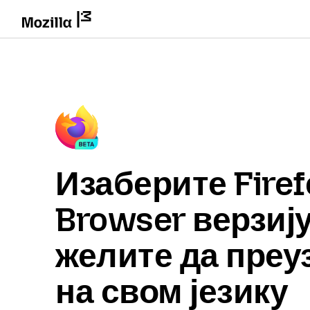
Изаберите Firef
Browser верзију
желите да преу
на свом језику