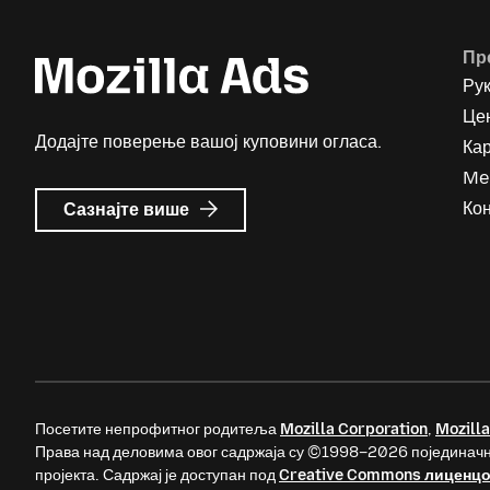
Пр
Ру
Цен
Додајте поверење вашој куповини огласа.
Ка
Me
о
Кон
Сазнајте више
Mozilla
Ads
Посетите непрофитног родитеља
Mozilla Corporation
,
Mozilla
Права над деловима овог садржаја су ©1998–2026 појединачн
пројекта. Садржај је доступан под
Creative Commons лиценц