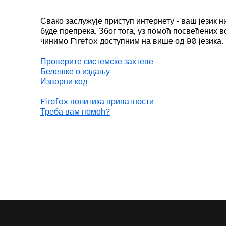
Свако заслужује приступ интернету - ваш језик н
буде препрека. Због тога, уз помоћ посвећених 
чинимо Firefox доступним на више од 90 језика.
Проверите системске захтеве
Белешке о издању
Изворни код
Firefox политика приватности
Треба вам помоћ?