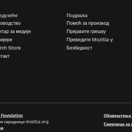
едузеће
Подршка
ководство
Помоћ за производ
тар за медије
Пријавите грешку
ријере
Преведите Mozilla-у
rch Store
Безбедност
такт
 Foundation
.
Обавештење о
и сарадници mozilla.org
Смернице за 
ом
.