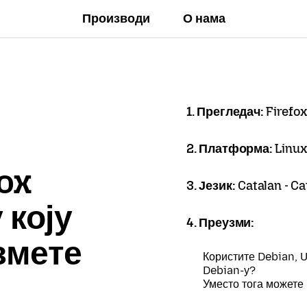
Производи
О нама
1. Прегледач:
Firefox
2. Платформа:
Linux
ox
3. Језик:
Catalan - Ca
 коју
4. Преузми:
змете
Користите Debian, U
Debian-у?
Уместо тога можете