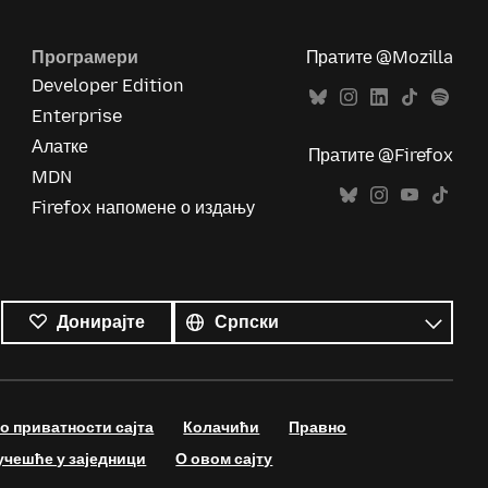
Програмери
Пратите @Mozilla
Developer Edition
Enterprise
Алатке
Пратите @Firefox
MDN
Firefox напомене о издању
Сви
језици
Језик
Донирајте
 приватности сајта
Колачићи
Правно
учешће у заједници
О овом сајту