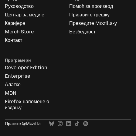
Руководство
Помоћ за производ
Центар за медије
Пријавите грешку
Каријере
Преведите Mozilla-у
Merch Store
Безбедност
Контакт
Програмери
Developer Edition
Enterprise
Алатке
MDN
Firefox напомене о
издању
Пратите @Mozilla