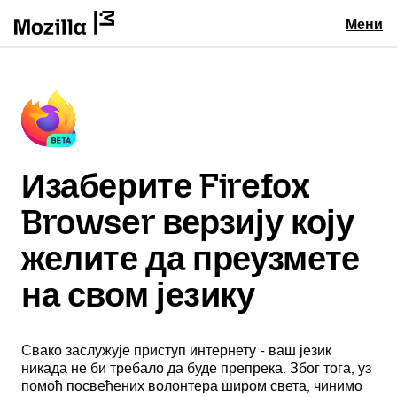
Мени
Изаберите Firefox
Browser верзију коју
желите да преузмете
на свом језику
Свако заслужује приступ интернету - ваш језик
никада не би требало да буде препрека. Због тога, уз
помоћ посвећених волонтера широм света, чинимо