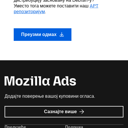
дистрибуцију засновану на Debian-у?
Уместо тога можете поставити наш
APT
репозиторијум
.
Преузми одмах
Додајте поверење вашој куповини огласа.
о
Сазнајте више
Mozilla
Ads
Предузеће
Подршка