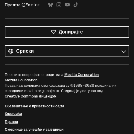
Пратите @Firefox
Донирајте
Сви
језици
Језик
Посетите непрофитног родитеља
Mozilla Corporation
,
Mozilla Foundation
.
Права над деловима овог садржаја су ©1998–2026 појединачни
сарадници mozilla.org пројекта. Садржај је доступан под
Creative Commons лиценцом
.
Обавештење о приватности сајта
Колачићи
Правно
Смернице за учешће у заједници