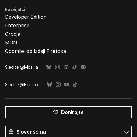
Razvijalci
Developer Edition
Enterprise
Orodja
MDN
Opombe ob izdaji Firefoxa
Sledite @Mozilla
Sledite @Firefox
Donirajte
Vsi
jeziki
Jezik