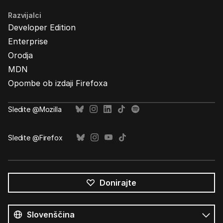
Razvijalci
Developer Edition
Enterprise
Orodja
MDN
Opombe ob izdaji Firefoxa
Sledite @Mozilla
Sledite @Firefox
Donirajte
Vsi
jeziki
Jezik