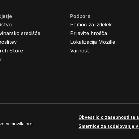
jetje
Podpora
dstvo
Pomoč za izdelek
inarsko središče
Prijavite hrošča
oslitev
Lokalizacija Mozille
rch Store
Varnost
k
Obvestilo o zasebnosti te s
vcev mozilla.org.
Smernice za sodelovanje v