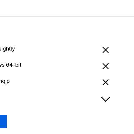
Nightly
s 64-bit
hqip