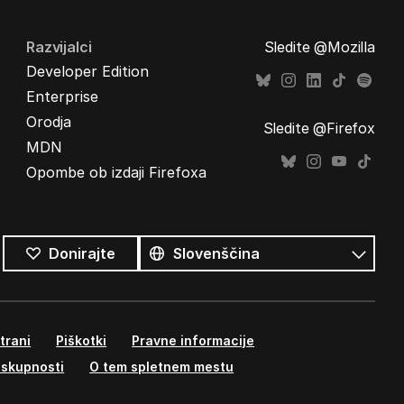
Razvijalci
Sledite @Mozilla
Developer Edition
Enterprise
Orodja
Sledite @Firefox
MDN
Opombe ob izdaji Firefoxa
Vsi
jeziki
Jezik
Donirajte
trani
Piškotki
Pravne informacije
 skupnosti
O tem spletnem mestu