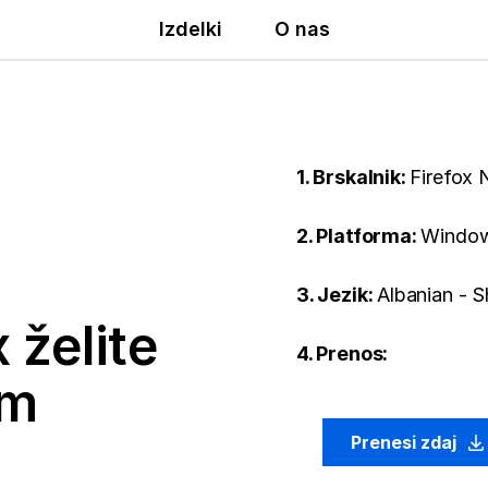
Izdelki
O nas
1. Brskalnik:
Firefox 
2. Platforma:
Window
3. Jezik:
Albanian - S
 želite
4. Prenos:
em
Prenesi zdaj