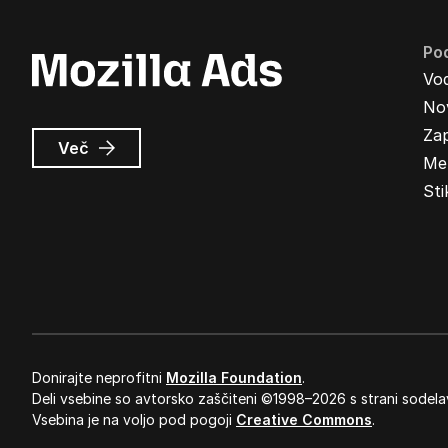
Pod
Vo
Nov
Zap
o
Več
Me
Oglasi
Mozilla
Sti
Donirajte neprofitni
Mozilla Foundation
.
Deli vsebine so avtorsko zaščiteni ©1998–2026 s strani sodela
Vsebina je na voljo pod pogoji
Creative Commons
.