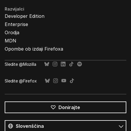
Razvijalci
Developer Edition
Enterprise
Orodja
MDN
Opombe ob izdaji Firefoxa
Sledite @Mozilla
Sledite @Firefox
Donirajte
Vsi
jeziki
Jezik