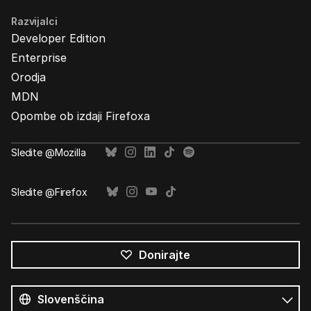
Razvijalci
Developer Edition
Enterprise
Orodja
MDN
Opombe ob izdaji Firefoxa
Sledite @Mozilla
Sledite @Firefox
Donirajte
Vsi
jeziki
Jezik