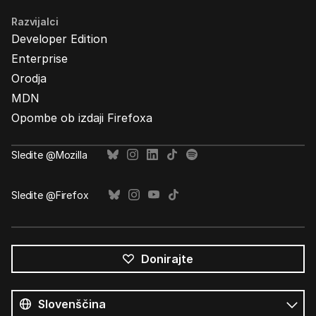
Razvijalci
Developer Edition
Enterprise
Orodja
MDN
Opombe ob izdaji Firefoxa
Sledite @Mozilla
Sledite @Firefox
Donirajte
Vsi
jeziki
Jezik