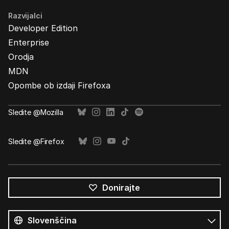
Razvijalci
Developer Edition
Enterprise
Orodja
MDN
Opombe ob izdaji Firefoxa
Sledite @Mozilla
Sledite @Firefox
Donirajte
Vsi
jeziki
Jezik