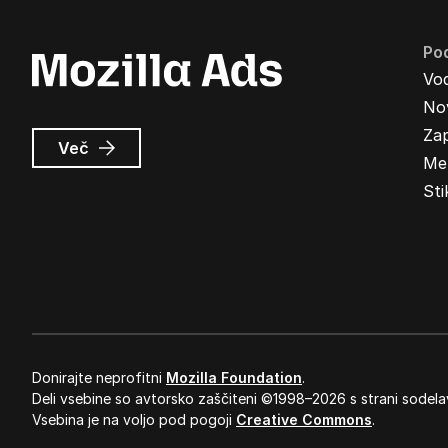
Pod
Vo
Nov
Zap
o
Več
Me
Oglasi
Mozilla
Sti
Donirajte neprofitni
Mozilla Foundation
.
Deli vsebine so avtorsko zaščiteni ©1998–2026 s strani sodela
Vsebina je na voljo pod pogoji
Creative Commons
.