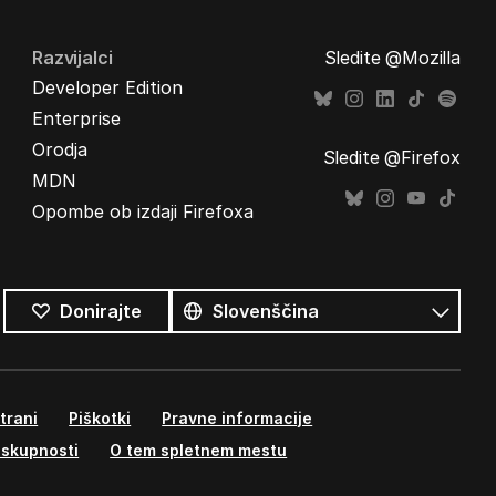
Razvijalci
Sledite @Mozilla
Developer Edition
Enterprise
Orodja
Sledite @Firefox
MDN
Opombe ob izdaji Firefoxa
Vsi
jeziki
Jezik
Donirajte
trani
Piškotki
Pravne informacije
 skupnosti
O tem spletnem mestu