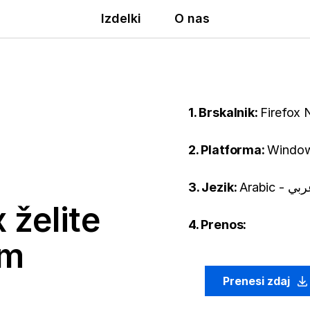
Izdelki
O nas
1. Brskalnik:
Firefox 
2. Platforma:
Window
3. Jezik:
Arabic - ي
 želite
4. Prenos:
em
Prenesi zdaj