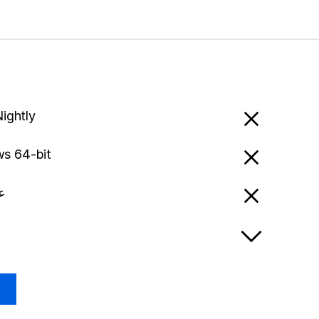
Nightly
s 64-bit
عرب