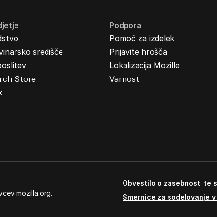
jetje
Podpora
dstvo
Pomoč za izdelek
inarsko središče
Prijavite hrošča
oslitev
Lokalizacija Mozille
rch Store
Varnost
k
Obvestilo o zasebnosti te s
vcev mozilla.org.
Smernice za sodelovanje v