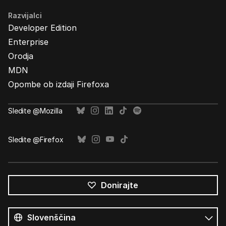
Razvijalci
Developer Edition
Enterprise
Orodja
MDN
Opombe ob izdaji Firefoxa
Sledite @Mozilla
Sledite @Firefox
Donirajte
Vsi
jeziki
Jezik