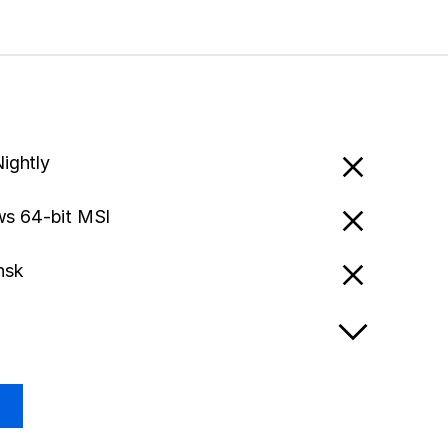
Nightly
s 64-bit MSI
nsk