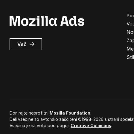
Pod
Vo
Nov
Zap
o
Več
Me
Oglasi
Mozilla
Sti
Donirajte neprofitni
Mozilla Foundation
.
Deli vsebine so avtorsko zaščiteni ©1998–2026 s strani sodela
Vsebina je na voljo pod pogoji
Creative Commons
.