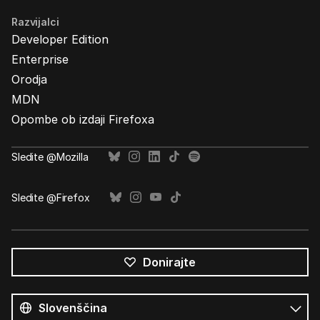
Razvijalci
Developer Edition
Enterprise
Orodja
MDN
Opombe ob izdaji Firefoxa
Sledite @Mozilla
Sledite @Firefox
Donirajte
Vsi
jeziki
Jezik