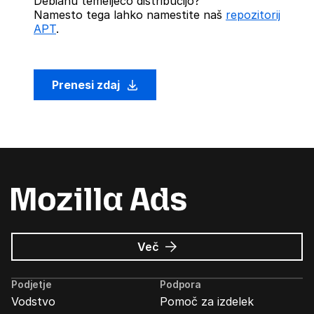
Debianu temelječo distribucijo?
Namesto tega lahko namestite naš
repozitorij
APT
.
Prenesi zdaj
o
Več
Oglasi
Mozilla
Podjetje
Podpora
Vodstvo
Pomoč za izdelek