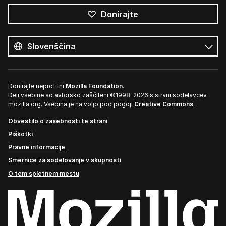
Donirajte
Vsi
jeziki
Jezik
Donirajte neprofitni
Mozilla Foundation
.
Deli vsebine so avtorsko zaščiteni ©1998–2026 s strani sodelavcev
mozilla.org. Vsebina je na voljo pod pogoji
Creative Commons
.
Obvestilo o zasebnosti te strani
Piškotki
Pravne informacije
Smernice za sodelovanje v skupnosti
O tem spletnem mestu