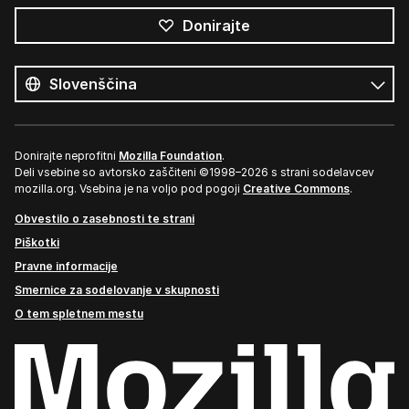
Donirajte
Vsi
jeziki
Jezik
Donirajte neprofitni
Mozilla Foundation
.
Deli vsebine so avtorsko zaščiteni ©1998–2026 s strani sodelavcev
mozilla.org. Vsebina je na voljo pod pogoji
Creative Commons
.
Obvestilo o zasebnosti te strani
Piškotki
Pravne informacije
Smernice za sodelovanje v skupnosti
O tem spletnem mestu