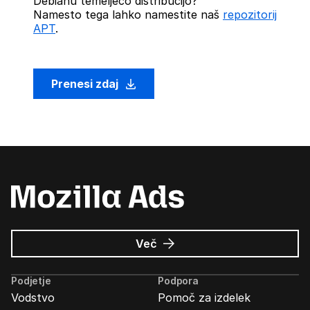
Debianu temelječo distribucijo?
Namesto tega lahko namestite naš
repozitorij
APT
.
Prenesi zdaj
o
Več
Oglasi
Mozilla
Podjetje
Podpora
Vodstvo
Pomoč za izdelek