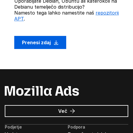
Uporabljate Debian, Ubuntu ali katerokoli na
Debianu temelječo distribucijo?
Namesto tega lahko namestite naš
repozitorij
APT
.
Prenesi zdaj
o
Več
Oglasi
Mozilla
Podjetje
Podpora