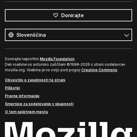
Donirajte
Vsi
jeziki
Jezik
Donirajte neprofitni
Mozilla Foundation
.
Deli vsebine so avtorsko zaščiteni ©1998–2026 s strani sodelavcev
mozilla.org. Vsebina je na voljo pod pogoji
Creative Commons
.
Obvestilo o zasebnosti te strani
Piškotki
Pravne informacije
Smernice za sodelovanje v skupnosti
O tem spletnem mestu