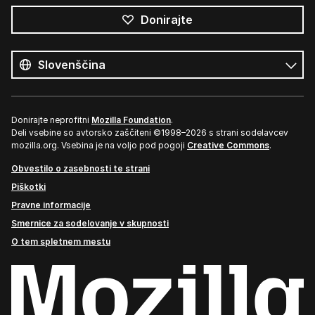
Donirajte
Vsi
jeziki
Jezik
Donirajte neprofitni
Mozilla Foundation
.
Deli vsebine so avtorsko zaščiteni ©1998–2026 s strani sodelavcev
mozilla.org. Vsebina je na voljo pod pogoji
Creative Commons
.
Obvestilo o zasebnosti te strani
Piškotki
Pravne informacije
Smernice za sodelovanje v skupnosti
O tem spletnem mestu