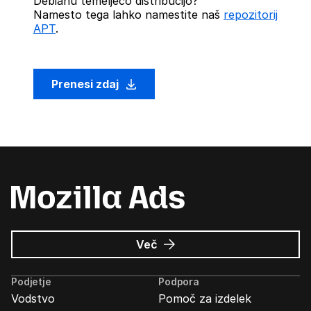
Debianu temelječo distribucijo?
Namesto tega lahko namestite naš
repozitorij
APT
.
Prenesi zdaj
o
Več
Oglasi
Mozilla
Podjetje
Podpora
Vodstvo
Pomoč za izdelek