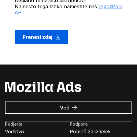
Debianu temelječo distribucijo?
Namesto tega lahko namestite naš
repozitorij
APT
.
Prenesi zdaj
o
Več
Oglasi
Mozilla
Podjetje
Podpora
Vodstvo
Pomoč za izdelek