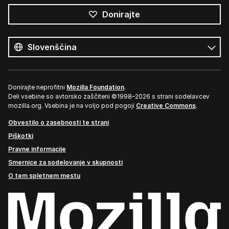
Donirajte
Vsi
jeziki
Jezik
Donirajte neprofitni
Mozilla Foundation
.
Deli vsebine so avtorsko zaščiteni ©1998–2026 s strani sodelavcev
mozilla.org. Vsebina je na voljo pod pogoji
Creative Commons
.
Obvestilo o zasebnosti te strani
Piškotki
Pravne informacije
Smernice za sodelovanje v skupnosti
O tem spletnem mestu