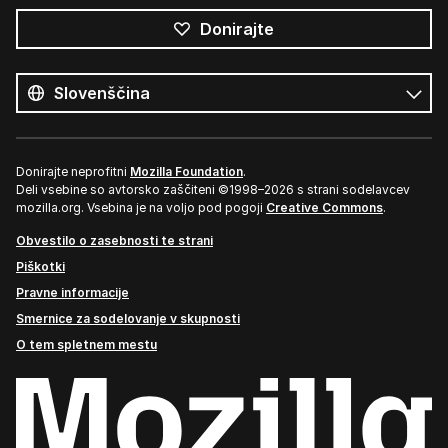
Donirajte
Vsi
jeziki
Jezik
Donirajte neprofitni
Mozilla Foundation
.
Deli vsebine so avtorsko zaščiteni ©1998–2026 s strani sodelavcev
mozilla.org. Vsebina je na voljo pod pogoji
Creative Commons
.
Obvestilo o zasebnosti te strani
Piškotki
Pravne informacije
Smernice za sodelovanje v skupnosti
O tem spletnem mestu