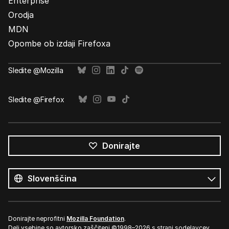
Enterprise
Orodja
MDN
Opombe ob izdaji Firefoxa
Sledite @Mozilla
Sledite @Firefox
Donirajte
Vsi
jeziki
Jezik
Donirajte neprofitni
Mozilla Foundation
.
Deli vsebine so avtorsko zaščiteni ©1998–2026 s strani sodelavcev