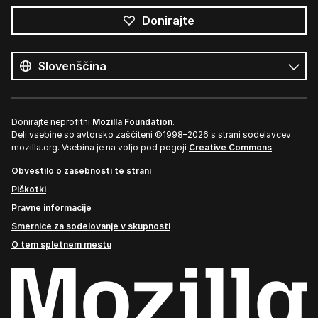
Donirajte
Vsi
jeziki
Jezik
Donirajte neprofitni
Mozilla Foundation
.
Deli vsebine so avtorsko zaščiteni ©1998–2026 s strani sodelavcev
mozilla.org. Vsebina je na voljo pod pogoji
Creative Commons
.
Obvestilo o zasebnosti te strani
Piškotki
Pravne informacije
Smernice za sodelovanje v skupnosti
O tem spletnem mestu