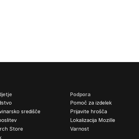
jetje
Podpora
dstvo
Pomoč za izdelek
inarsko središče
Prijavite hrošča
oslitev
Lokalizacija Mozille
rch Store
Varnost
k