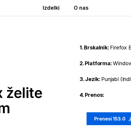
Izdelki
O nas
1. Brskalnik:
Firefox 
2. Platforma:
Window
3. Jezik:
Punjabi (Indi
 želite
4. Prenos:
em
Prenesi 153.0