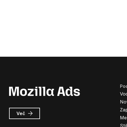
Pod
Vo
Nov
Zap
o
Več
Me
Oglasi
Mozilla
Sti