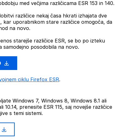
dobju med večjima različicama ESR 153 in 140.
obitvi različice nekaj časa hkrati izhajata dve
SR, kar uporabnikom stare različice omogoča, da
ehod na novo.
renos starejše različice ESR, se bo po izteku
 samodejno posodobila na novo.
0
vojnem ciklu Firefox ESR
.
jate Windows 7, Windows 8, Windows 8.1 ali
li 10.14, prenesite ESR 115, saj novejše različice
ive s temi sistemi.