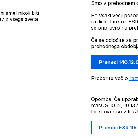
Smo v prehodnem ob
i smel nikoli biti
Po vsaki večji posod
ev z vsega sveta
različici Firefox E
se pripravijo na pr
Če se odločite za p
prehodnega obdobja
Prenesi 140.13.
Preberite več o
raz
Opomba: Če uporabl
macOS 10.12, 10.13 a
Firefoxa niso združlj
Prenesi ESR 115