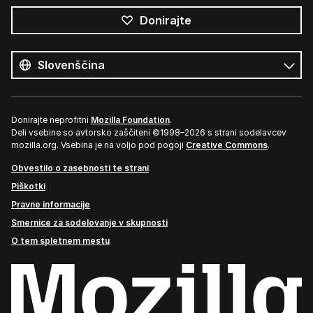
Donirajte
Vsi
jeziki
Jezik
Donirajte neprofitni
Mozilla Foundation
.
Deli vsebine so avtorsko zaščiteni ©1998–2026 s strani sodelavcev
mozilla.org. Vsebina je na voljo pod pogoji
Creative Commons
.
Obvestilo o zasebnosti te strani
Piškotki
Pravne informacije
Smernice za sodelovanje v skupnosti
O tem spletnem mestu